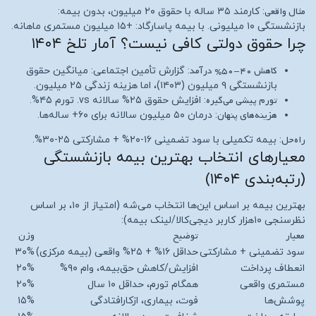
مثال واقعی
: کارمند ۳۵ ساله با حقوق ۲۰ میلیون، بدون بیمه:
بازنشستگی ۱۰ میلیونی. با بیمه پاسارگاد: +۱۵ میلیون مستمری ماهانه.
چرا حقوق دولتی کافی نیست؟ آمار تلخ ۱۴۰۴
کاهش ۴۰-۵۰% درآمد
: گزارش تأمین اجتماعی: میانگین حقوق
بازنشستگی ۹ میلیون (۱۴۰۳)، اما هزینه زندگی ۲۵ میلیون.
تورم پیشی می‌گیره
: افزایش حقوق ۲۵% سالانه vs. تورم ۴۵%.
هزینه‌های پنهان
: درمان ۵۰ میلیون سالانه برای ۶۰+ ساله‌ها.
راه‌حل
: بیمه تکمیلی با سود تضمینی ۱۶-۲۰% + مشارکتی ۲۵-۳۰%.
معیارهای انتخاب بهترین بیمه بازنشستگی
(رتبه‌بندی ۱۴۰۴)
بهترین بیمه بر اساس این‌ها انتخاب می‌شه (امتیاز از ۱۰، بر اساس
نظرسنجی ۱۰هزار کاربر دیجی‌کالا/لینک بیمه):
معیار
توضیح
وزن
سود تضمینی + مشارکتی
حداقل ۱۶% + ۲۵% واقعی (بیمه مرکزی)
۳۰%
انعطاف پرداخت
افزایش/کاهش حق‌بیمه، وام ۹۰%
۲۰%
مستمری واقعی
همگام تورم، حداقل ۱۰ سال
۲۰%
پوشش‌ها
فوت، بیماری، ازکارافتادگی
۱۵%