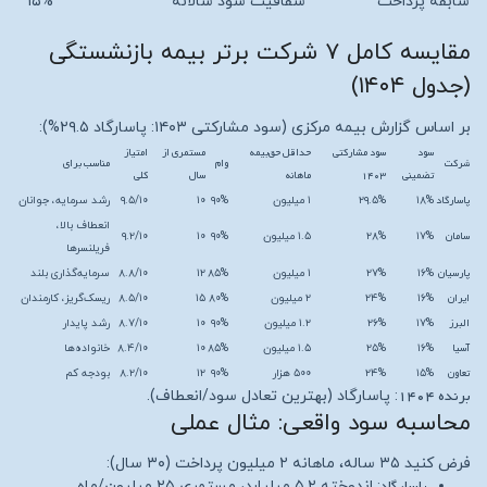
سابقه پرداخت
شفافیت سود سالانه
۱۵%
مقایسه کامل ۷ شرکت برتر بیمه بازنشستگی
(جدول ۱۴۰۴)
بر اساس گزارش بیمه مرکزی (سود مشارکتی ۱۴۰۳: پاسارگاد ۲۹.۵%):
سود
سود مشارکتی
حداقل حق‌بیمه
مستمری از
امتیاز
شرکت
وام
مناسب برای
تضمینی
۱۴۰۳
ماهانه
سال
کلی
پاسارگاد
۱۸%
۲۹.۵%
۱ میلیون
۹۰%
۱۰
۹.۵/۱۰
رشد سرمایه، جوانان
انعطاف بالا،
سامان
۱۷%
۲۸%
۱.۵ میلیون
۹۰%
۱۰
۹.۲/۱۰
فریلنسرها
پارسیان
۱۶%
۲۷%
۱ میلیون
۸۵%
۱۲
۸.۸/۱۰
سرمایه‌گذاری بلند
ایران
۱۶%
۲۴%
۲ میلیون
۸۰%
۱۵
۸.۵/۱۰
ریسک‌گریز، کارمندان
البرز
۱۷%
۲۶%
۱.۲ میلیون
۹۰%
۱۰
۸.۷/۱۰
رشد پایدار
آسیا
۱۶%
۲۵%
۱.۵ میلیون
۸۵%
۱۰
۸.۴/۱۰
خانواده‌ها
تعاون
۱۵%
۲۴%
۵۰۰ هزار
۹۰%
۱۲
۸.۲/۱۰
بودجه کم
برنده ۱۴۰۴
: پاسارگاد (بهترین تعادل سود/انعطاف).
محاسبه سود واقعی: مثال عملی
فرض کنید ۳۵ ساله، ماهانه ۲ میلیون پرداخت (۳۰ سال):
پاسارگاد
: اندوخته ۵.۲ میلیارد، مستمری ۲۵ میلیون/ماه.