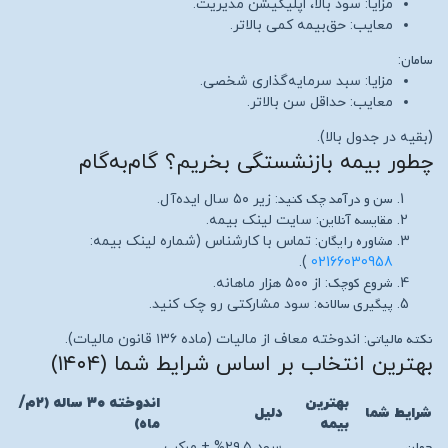
مزایا: سود بالا، اپلیکیشن مدیریت.
معایب: حق‌بیمه کمی بالاتر.
سامان
:
مزایا: سبد سرمایه‌گذاری شخصی.
معایب: حداقل سن بالاتر.
(بقیه در جدول بالا).
چطور بیمه بازنشستگی بخریم؟ گام‌به‌گام
سن و درآمد چک کنید
: زیر ۵۰ سال ایده‌آل.
مقایسه آنلاین
: سایت لینک بیمه.
مشاوره رایگان
: تماس با کارشناس (شماره لینک بیمه:
).
02166030958
شروع کوچک
: از ۵۰۰ هزار ماهانه.
پیگیری سالانه
: سود مشارکتی رو چک کنید.
نکته مالیاتی
: اندوخته معاف از مالیات (ماده ۱۳۶ قانون مالیات).
بهترین انتخاب بر اساس شرایط شما (۱۴۰۴)
بهترین
اندوخته ۳۰ ساله (۲م/
شرایط شما
دلیل
بیمه
ماه)
جوان
سود ۲۹.۵% + مرکب