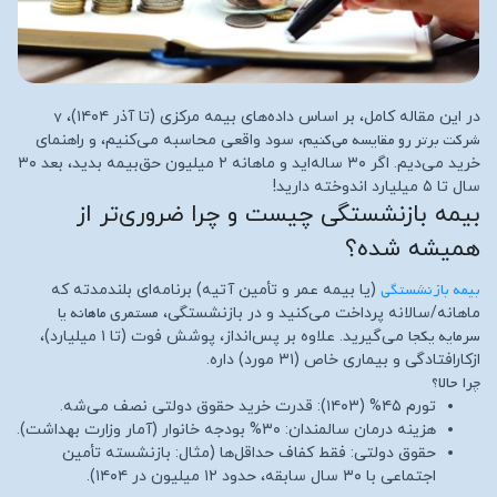
۷
در این مقاله کامل، بر اساس داده‌های بیمه مرکزی (تا آذر ۱۴۰۴)،
شرکت برتر رو مقایسه می‌کنیم
، سود واقعی محاسبه می‌کنیم، و راهنمای
خرید می‌دیم. اگر ۳۰ ساله‌اید و ماهانه ۲ میلیون حق‌بیمه بدید، بعد ۳۰
سال تا ۵ میلیارد اندوخته دارید!
بیمه بازنشستگی چیست و چرا ضروری‌تر از
همیشه شده؟
بیمه بازنشستگی
(یا بیمه عمر و تأمین آتیه) برنامه‌ای بلندمدته که
مستمری ماهانه یا
ماهانه/سالانه پرداخت می‌کنید و در بازنشستگی،
سرمایه یکجا
می‌گیرید. علاوه بر پس‌انداز، پوشش فوت (تا ۱ میلیارد)،
ازکارافتادگی و بیماری خاص (۳۱ مورد) داره.
چرا حالا؟
تورم ۴۵% (۱۴۰۳): قدرت خرید حقوق دولتی نصف می‌شه.
هزینه درمان سالمندان: ۳۰% بودجه خانوار (آمار وزارت بهداشت).
حقوق دولتی: فقط کفاف حداقل‌ها (مثال: بازنشسته تأمین
اجتماعی با ۳۰ سال سابقه، حدود ۱۲ میلیون در ۱۴۰۴).