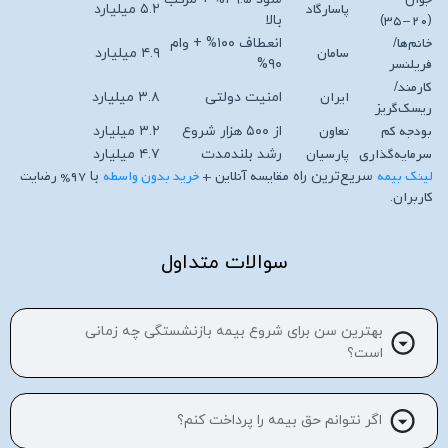
پاسارگاد
۵.۲ میلیارد
(۲۰-۳۵)
بالا
خانم‌ها/
انعطاف ۱۰۰% + وام
سامان
۴.۹ میلیارد
فریلنسر
۹۰%
کارمند/
ایران
امنیت دولتی
۳.۸ میلیارد
ریسک‌گریز
بودجه کم
تعاون
از ۵۰۰ هزار شروع
۳.۲ میلیارد
سرمایه‌گذاری
پارسیان
رشد بلندمدت
۴.۷ میلیارد
لینک بیمه
مقایسه آنلاین +
خرید بدون واسطه
۹۷% رضایت
سریع‌ترین راه
با
کاربران
.
سوالات متداول
بهترین سن برای شروع بیمه بازنشستگی چه زمانی
است؟
اگر نتوانم حق بیمه را پرداخت کنم؟