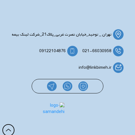
تهران _ توحید_خیابان نصرت غربی_پلاک21_شرکت لینک بیمه
09122104876
021-66030958
info@linkbimeh.ir