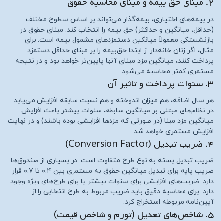
۲. مبنای حق بیمه و مبنای محاسبه حقوق
در بیمه‌های اختیاری، بیمه‌گذار می‌تواند بر اساس سطوح مختلف
(حداقل، میانگین و حداکثر) حق بیمه را انتخاب کند. مبنای حقوق در
بازنشستگی معمولاً میانگین دستمزدهای مشمول بیمه است. برای
مثال، اگر زنان خانه‌دار از ابتدا حق‌بیمه را بر مبنای حداقل دستمزد
پرداخت کنند، میانگین مزد مبنای آنها پایین‌تر خواهد بود و در نتیجه
مستمری کمتر محاسبه می‌شود.
۳. سنوات پرداخت و تاثیر آن
هر سال اضافه، هم میزان اندوخته و هم نسبت سابقه افزایش می‌یابد.
در نظام‌های مبتنی بر میانگین سابقه، سنوات بیشتر باعث افزایش
میانگین مزد مبنا (در صورتی که مزدها افزایشی بوده باشند) و در نهایت
افزایش مستمری خواهد شد.
۴. ضریب تبدیل (Conversion Factor)
ضریب تبدیل بسته به نوع طرح متفاوت است. در بسیاری از صندوق‌ها
ضریب پایه برای تبدیل میانگین حقوق به مستمری بین ۰.۴ تا ۰.۷ قرار
دارد. ضریب‌های افزایشی برای سنوات بیشتر یا برای طرح‌های ویژه وجود
دارد. برای محاسبه دقیق باید ضریب مربوط به طرح انتخابی را از
آیین‌نامه مربوطه استخراج کرد.
۵. شاخص‌های تعدیل (تورم و شاخص قیمت)