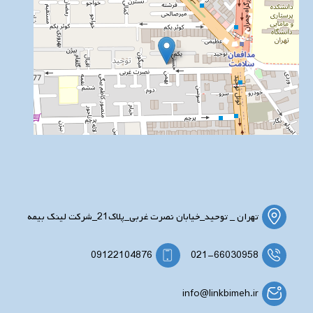
تهران _ توحید_خیابان نصرت غربی_پلاک21_شرکت لینک بیمه
09122104876
021-66030958
info@linkbimeh.ir