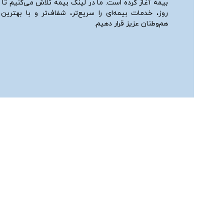
بیمه آغاز کرده است. ما در لینک بیمه تلاش می‌کنیم تا ب
روز، خدمات بیمه‌ای را سریع‌تر، شفاف‌تر و با بهترین
هم‌وطنان عزیز قرار دهیم.
تهران _ توحید_خیابان نصرت غربی_پلاک21_شرکت لینک بیمه
09122104876
021-66030958
info@linkbimeh.ir