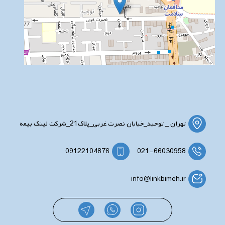
تهران _ توحید_خیابان نصرت غربی_پلاک21_شرکت لینک بیمه
09122104876
021-66030958
info@linkbimeh.ir