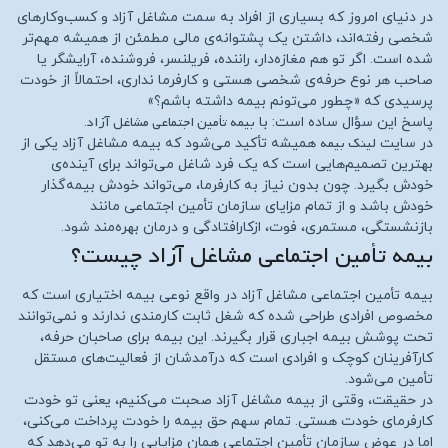
در دنیای امروز که بسیاری از افراد به سمت مشاغل آزاد و کسب‌وکارهای
شخصی رفته‌اند، داشتن یک پشتوانه‌ی مالی مطمئن از همیشه مهم‌تر
شده است. اگر تو هم مغازه‌دار، راننده، فریلنسر، فروشنده، آرایشگر یا
صاحب هر نوع حرفه‌ی شخصی هستی و کارفرما نداری، احتمالاً از خودت
پرسیدی که «چطور می‌تونم بیمه داشته باشم؟»
بیمه تأمین اجتماعی مشاغل آزاد
پاسخ این سؤال ساده است: با
.
لینک بیمه
در سایت
همیشه تأکید می‌شود که بیمه مشاغل آزاد یکی از
بهترین تصمیم‌هایی است که یک فرد شاغل می‌تواند برای آینده‌ی
خودش بگیرد. چون بدون نیاز به کارفرما، می‌تواند خودش بیمه‌گذار
خودش باشد و از تمام مزایای سازمان تأمین اجتماعی مانند
بازنشستگی، مستمری، فوت، ازکارافتادگی و درمان بهره‌مند شود.
بیمه تأمین اجتماعی مشاغل آزاد چیست؟
بیمه تأمین اجتماعی مشاغل آزاد در واقع نوعی بیمه اختیاری است که
مخصوص افرادی طراحی شده که شغل ثابت کارمندی ندارند و نمی‌توانند
تحت پوشش بیمه اجباری قرار بگیرند. این بیمه برای صاحبان حرفه،
کارآفرینان کوچک و افرادی است که درآمدشان از فعالیت‌های مستقل
تأمین می‌شود.
در حقیقت، وقتی از بیمه مشاغل آزاد صحبت می‌کنیم، یعنی تو خودت
کارفرمای خودت هستی. تمام سهم حق بیمه را خودت پرداخت می‌کنی،
اما در عوض سازمان تأمین اجتماعی همان مزایایی را به تو می‌دهد که