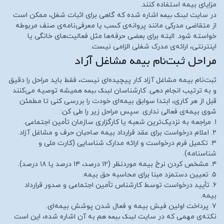
مزایای بیمه استفاده کنند.
لینک بیمه
در سایت
اشاره شده که گاهی برای اثبات شغل، ممکن است
از متقاضی مدرکی مانند پروانه‌ی کسب یا معرفی‌نامه‌ی صنف مربوطه
خواسته شود. البته برای بعضی حرفه‌ها مثل فعالیت‌های خانگی یا
اینترنتی، ارائه‌ی مدرک شغلی الزامی نیست.
مراحل ثبت‌نام بیمه مشاغل آزاد
ثبت‌نام بیمه مشاغل آزاد کار پیچیده‌ای نیست، فقط باید مراحل را دقیق
لینک بیمه
و به ترتیب انجام دهی. کارشناسان
همیشه توصیه می‌کنند
قبل از هر کاری، ابتدا سوابق بیمه‌ای خودت را بررسی کنی تا مطمئن
شوی بیمه‌ی فعالی نداری. سپس مراحل زیر را طی کن:
۱. مراجعه به نزدیک‌ترین شعبه یا کارگزاری سازمان تأمین اجتماعی.
۲. اعلام درخواست برای عقد قرارداد بیمه صاحبان حرف و مشاغل آزاد.
۳. تکمیل فرم درخواست و ارائه مدارک شناسایی (کارت ملی و
شناسنامه).
۴. مشخص کردن نرخ بیمه موردنظر (۱۲ درصد، ۱۴ درصد یا ۱۸ درصد).
۵. تعیین دستمزد مبنا برای محاسبه حق بیمه.
۶. تأیید درخواست توسط کارشناس تأمین اجتماعی و صدور قرارداد
بیمه.
۷. پرداخت اولین فیش بیمه و فعال شدن پوشش بیمه‌ای.
لینک بیمه
نکته‌ی مهمی که در سایت
هم به آن اشاره شده، این است