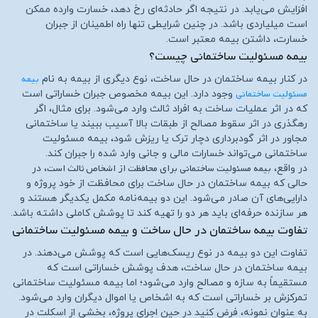
افزایش می‌یابد. در نتیجه اگر حادثه‌ای رخ دهد، خسارت وارده ممکن
است میلیاردی باشد. در چنین شرایطی تنها راه اطمینان از جبران
خسارت، داشتن بیمه معتبر است.
بیمه مسئولیت ساختمانی چیست؟
بیمه
در کنار بیمه ساختمان در حال ساخت، نوع دیگری از بیمه به نام
مسئولیت ساختمانی
وجود دارد. این بیمه مخصوص جبران خساراتی است
که در اثر عملیات ساخت به افراد ثالث وارد می‌شود. برای مثال، اگر
رهگذری در اثر سقوط مصالح از طبقات بالا آسیب ببیند یا ساختمانی
مجاور در اثر گودبرداری دچار ترک یا ریزش شود، بیمه مسئولیت
ساختمانی می‌تواند خسارات مالی و جانی وارد شده را جبران کند.
بیمه مسئولیت ساختمانی برای محافظت از اشخاص ثالث است
در واقع،
، در
حالی که بیمه ساختمان در حال ساخت برای محافظت از خود پروژه و
دارایی‌های آن صادر می‌شود. این دو بیمه‌نامه مکمل یکدیگر هستند و
هر سازنده حرفه‌ای باید هر دو را تهیه کند تا پوشش کاملی داشته باشد.
تفاوت بیمه ساختمان در حال ساخت و بیمه مسئولیت ساختمانی
تفاوت این دو بیمه در نوع ریسک‌هایی است که پوشش می‌دهند. در
بیمه ساختمان در حال ساخت، هدف پوشش خساراتی است که
مستقیماً به سازه و مصالح وارد می‌شود؛ اما بیمه مسئولیت ساختمانی
تمرکزش بر خساراتی است که به اشخاص یا اموال دیگران وارد می‌شود.
به عنوان نمونه، فرض کنید در حین اجرای پروژه، بخشی از اسکلت در