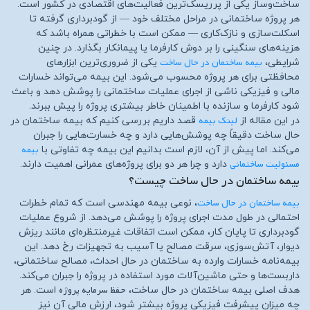
ساخت‌وساز یکی از پرریسک‌ترین فعالیت‌های اقتصادی در کشور است.
هر پروژه ساختمانی در مراحل مختلف خود — از گودبرداری گرفته تا
اسکلت‌سازی و نازک‌کاری — ممکن است با خطراتی همراه باشد که
هزینه‌های سنگینی را بر دوش کارفرما یا پیمانکار بگذارد. در چنین
بیمه ساختمان در حال ساخت
شرایطی،
یکی از ضروری‌ترین ابزارهای
محافظتی برای هر پروژه محسوب می‌شود. این بیمه می‌تواند خسارات
مالی و فیزیکی ناشی از اجرای عملیات ساختمانی را پوشش دهد و باعث
شود کارفرما و سازنده با اطمینان خاطر بیشتری پروژه را پیش ببرند.
لینک بیمه
در این مقاله از
قصد داریم بررسی کنیم که بیمه ساختمان در
حال ساخت دقیقاً چه پوشش‌هایی دارد و چه خسارت‌هایی را جبران
بیمه
می‌کند. اما پیش از آن، لازم است بدانیم این بیمه چه تفاوتی با
مسئولیت ساختمانی
دارد و چرا هر دو برای پروژه‌های عمرانی اهمیت دارند.
بیمه ساختمان در حال ساخت چیست؟
بیمه ساختمان در حال ساخت
، نوعی بیمه مهندسی است که تمام خطرات
احتمالی در طول مدت اجرای پروژه را پوشش می‌دهد. از شروع عملیات
گودبرداری تا پایان کار، ممکن است اتفاقات غیرمنتظره‌ای مانند ریزش
دیوار، آتش‌سوزی، سرقت مصالح یا آسیب به تجهیزات رخ دهد. این
بیمه‌نامه خسارات وارده به ساختمان در حال احداث، مصالح ساختمانی،
داربست‌ها و حتی ماشین‌آلات مورد استفاده در پروژه را جبران می‌کند.
حفظ سرمایه پروژه
هدف اصلی بیمه ساختمان در حال ساخت،
است. هر
چه میزان پیشرفت فیزیکی پروژه بیشتر شود، ارزش مالی آن نیز