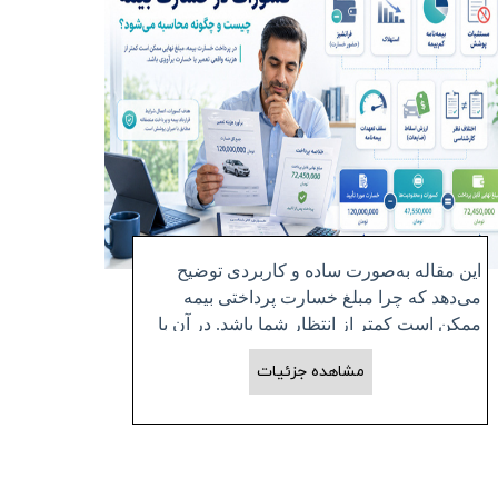
دیه 
این مقاله به‌صورت ساده و کاربردی توضیح
کار
می‌دهد که چرا مبلغ خسارت پرداختی بیمه
دست 
ممکن است کمتر از انتظار شما باشد. در آن با
حادثه
مفهوم کسورات در خسارت بیمه، انواع عوامل
و 
مشاهده جزئیات
کاهش مبلغ خسارت مانند فرانشیز، استهلاک و
کم‌بیمه‌گی آشنا می‌شوید.