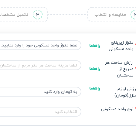
مقایسه و انتخاب
3
تکمیل مشخصا
متراژ زیربنای 
راهنما
واحد مسکونی
ارزش ساخت هر 
متربع از 
راهنما
ساختمان
راهنما
رزش لوازم 
نزل(تومان)
نوع واحد مسکونی
انتخاب کنید