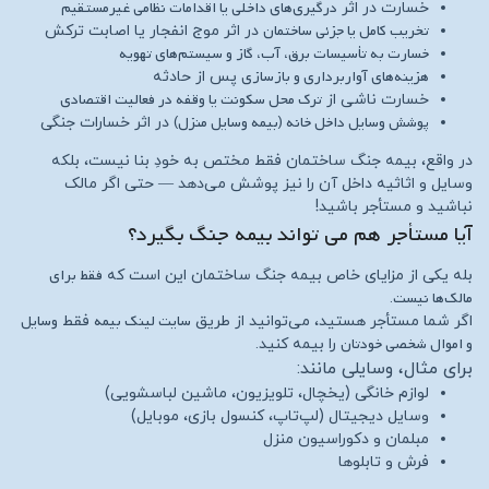
درگیری‌های داخلی یا اقدامات نظامی غیرمستقیم
خسارت در اثر
تخریب کامل یا جزئی ساختمان
در اثر موج انفجار یا اصابت ترکش
خسارت به تأسیسات برق، آب، گاز و سیستم‌های تهویه
هزینه‌های آواربرداری و بازسازی
پس از حادثه
ترک محل سکونت یا وقفه در فعالیت اقتصادی
خسارت ناشی از
پوشش وسایل داخل خانه (بیمه وسایل منزل)
در اثر خسارات جنگی
در واقع، بیمه جنگ ساختمان فقط مختص به خودِ بنا نیست، بلکه
وسایل و اثاثیه داخل آن را نیز پوشش می‌دهد — حتی اگر مالک
نباشید و مستأجر باشید!
آیا مستأجر هم می تواند بیمه جنگ بگیرد؟
فقط برای
بله یکی از مزایای خاص بیمه جنگ ساختمان این است که
مالک‌ها نیست
.
سایت لینک بیمه
وسایل
اگر شما مستأجر هستید، می‌توانید از طریق
فقط
و اموال شخصی خودتان
را بیمه کنید.
برای مثال، وسایلی مانند:
لوازم خانگی (یخچال، تلویزیون، ماشین لباسشویی)
وسایل دیجیتال (لپ‌تاپ، کنسول بازی، موبایل)
مبلمان و دکوراسیون منزل
فرش و تابلوها