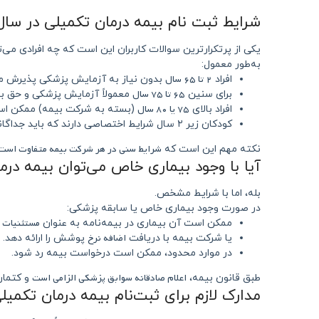
شرایط ثبت‌ نام بیمه درمان تکمیلی در سال ۱۴۰۴ چیست
یکی از پرتکرارترین سوالات کاربران این است که چه افرادی می‌تو
به‌طور معمول:
۲ تا ۶۵ سال
افراد
بدون نیاز به آزمایش پزشکی پذیرش م
۶۵ تا ۷۵ سال
برای سنین
معمولاً آزمایش پزشکی و حق بیم
۷۵ یا ۸۰ سال
افراد بالای
(بسته به شرکت بیمه) ممکن ا
کودکان زیر ۲ سال شرایط اختصاصی دارند که باید جداگانه بررسی شود.
شرایط سنی در هر شرکت بیمه متفاوت است
نکته مهم این است که
آیا با وجود بیماری خاص می‌توان بیمه در
بله، اما با شرایط مشخص.
در صورت وجود بیماری خاص یا سابقه پزشکی:
مستثنیات
ممکن است آن بیماری در بیمه‌نامه به عنوان
د
اضافه نرخ
یا شرکت بیمه با دریافت
پوشش را ارائه دهد.
در موارد محدود، ممکن است درخواست بیمه رد شود.
اعلام صادقانه سوابق پزشکی الزامی است
طبق قانون بیمه،
و کتمان
مدارک لازم برای ثبت‌نام بیمه درمان تکمیل