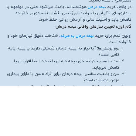
دسترسی داشته باشید.
بیمه درمان
در واقع، خرید
هوشمندانه، باعث می‌شود حتی در مواجهه با
بیماری‌های ناگهانی یا حوادث اورژانسی، فشار اقتصادی بر خانواده
کاهش یابد و امنیت مالی و آرامش روانی حفظ شود.
گام اول: تعیین نیازهای واقعی بیمه درمان
بیمه درمان به صرفه
اولین قدم برای خرید
، شناخت دقیق نیازهای خود و
خانواده است:
نوع پوشش‌ها
: آیا نیاز به بیمه درمان تکمیلی دارید یا بیمه پایه
کافی است؟
تعداد اعضای خانواده
: حق بیمه درمان با تعداد اعضا افزایش یا
کاهش می‌یابد.
سن و وضعیت سلامتی
: بیمه درمان برای افراد مسن یا دارای بیماری
مزمن متفاوت است.
نوع خدمات پزشکی مورد نیاز
: بیمه درمان شامل بستری، جراحی،
دارو، آزمایشگاه و پاراکلینیک است.
با تعیین دقیق نیازها، می‌توان از پرداخت هزینه‌های اضافی جلوگیری
کرد و همزمان پوشش کامل دریافت کرد.
گام دوم: مقایسه بیمه درمان شرکت‌های مختلف
بیمه درمان به صرفه
یکی از مهم‌ترین نکات برای خرید
، مقایسه
بیمه‌نامه‌های شرکت‌های مختلف است. ویژگی‌هایی که باید مقایسه