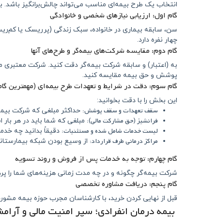
انتخاب یک طرح بیمه‌ای مناسب می‌تواند چالش‌برانگیز باشد. با 
گام اول: ارزیابی نیازهای شخصی و خانوادگی
سن، سابقه بیماری در خانواده، سبک زندگی (پرریسک یا کم‌ریس
چهار نفره دارد.
گام دوم: مقایسه شرکت‌های بیمه‌گر و طرح‌های آنها
به (اعتبار) و سابقه شرکت بیمه‌گر دقت کنید. شرکت معتبری م
پوشش و حق بیمه مقایسه کنید.
گام سوم: دقت در شرایط و تعهدات طرح بیمه‌ای (مهمترین گام
این بخش را با دقت بخوانید:
سقف تعهدات و سقف پوشش:
حداکثر مبلغی که شرکت بیمه‌
فرانشیز (حق مشارکت مالی):
مبلغی که شما باید در هر بار ا
لیست خدمات شامل شده و مستثنیات:
دقیقاً بدانید چه خد
مراکز درمانی طرف قرارداد:
از وسیع بودن شبکه بیمارستانی
گام چهارم: توجه به خدمات پس از فروش و روند تسویه
شرکت بیمه‌گر چگونه و در چه مدت زمانی هزینه‌های شما را پر
گام پنجم: دریافت مشاوره تخصصی
قبل از نهایی کردن خرید، با کارشناسان مجرب حوزه بیمه مشور
بیمه درمان انفرادی؛ سپر امنیت مالی و آرام