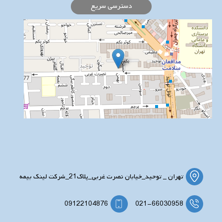
دسترسی سریع
تهران _ توحید_خیابان نصرت غربی_پلاک21_شرکت لینک بیمه
09122104876
021-66030958