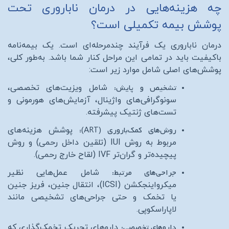
چه هزینه‌هایی در درمان ناباروری تحت
پوشش بیمه تکمیلی است؟
درمان ناباروری یک فرآیند چندمرحله‌ای است. یک بیمه‌نامه
باکیفیت باید در تمامی این مراحل کنار شما باشد. به‌طور کلی،
پوشش‌های اصلی شامل موارد زیر است:
تشخیص و پایش:
شامل ویزیت‌های تخصصی،
سونوگرافی‌های واژینال، آزمایش‌های هورمونی و
تست‌های ژنتیک پیشرفته.
روش‌های کمک‌باروری (
ART
):
پوشش هزینه‌های
مربوط به روش
IUI
(تلقین داخل رحمی) و روش
پیچیده‌تر و گران‌تر
IVF
(لقاح خارج رحمی).
جراحی‌های مرتبط:
شامل عمل‌هایی نظیر
میکرواینجکشن (
ICSI
)، انتقال جنین، فریز جنین
یا تخمک و حتی جراحی‌های تشخیصی مانند
لاپاراسکوپی.
داروهای تخصصی:
داروهای تحریک تخمک‌گذاری که