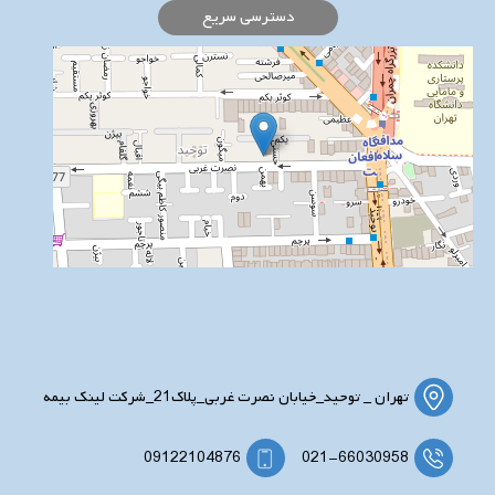
دسترسی سریع
تهران _ توحید_خیابان نصرت غربی_پلاک21_شرکت لینک بیمه
09122104876
021-66030958