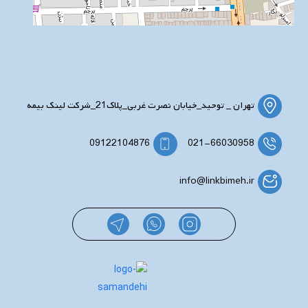
تهران _ توحید_خیابان نصرت غربی_پلاک21_شرکت لینک بیمه
09122104876
021-66030958
info@linkbimeh.ir