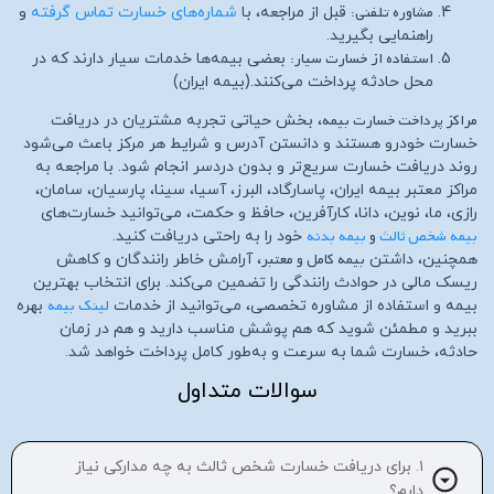
مشاوره تلفنی:
قبل از مراجعه، با
شماره‌های خسارت تماس گرفته
و
راهنمایی بگیرید.
استفاده از خسارت سیار:
بعضی بیمه‌ها خدمات سیار دارند که در
محل حادثه پرداخت می‌کنند.(بیمه ایران)
مراکز پرداخت خسارت بیمه
، بخش حیاتی تجربه مشتریان در دریافت
خسارت خودرو هستند و دانستن آدرس و شرایط هر مرکز باعث می‌شود
روند دریافت خسارت سریع‌تر و بدون دردسر انجام شود. با مراجعه به
مراکز معتبر بیمه ایران، پاسارگاد، البرز، آسیا، سینا، پارسیان، سامان،
رازی، ما، نوین، دانا، کارآفرین، حافظ و حکمت، می‌توانید خسارت‌های
بیمه شخص ثالث
و
بیمه بدنه
خود را به راحتی دریافت کنید.
بیمه کامل و معتبر
همچنین، داشتن
، آرامش خاطر رانندگان و کاهش
ریسک مالی در حوادث رانندگی را تضمین می‌کند. برای انتخاب بهترین
لینک بیمه
بیمه و استفاده از مشاوره تخصصی، می‌توانید از خدمات
بهره
ببرید و مطمئن شوید که هم پوشش مناسب دارید و هم در زمان
حادثه، خسارت شما به سرعت و به‌طور کامل پرداخت خواهد شد.
سوالات متداول
۱. برای دریافت خسارت شخص ثالث به چه مدارکی نیاز
دارم؟