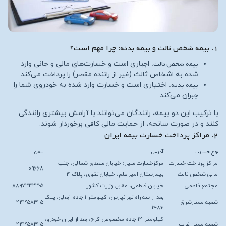
۱. بیمه شخص ثالث و بیمه بدنه: چرا مهم است؟
بیمه شخص ثالث:
اجباری است و خسارت‌های مالی و جانی وارد
شده به اشخاص ثالث (غیر از راننده مقصر) را پرداخت می‌کند.
بیمه بدنه:
اختیاری است و خسارت وارد شده به خودروی شما را
جبران می‌کند.
با ترکیب این دو بیمه، رانندگان می‌توانند با آرامش بیشتری رانندگی
کنند و در صورت سانحه، از حمایت مالی کافی برخوردار شوند.
۲. مراکز پرداخت خسارت بیمه ایران
نوع خسارت
آدرس
تلفن
مراکز پرداخت خسارت
مرکزخسارت سیار: خیابان سعدی شمالی، جنب
۰۹۶۶۸
مالی شخص ثالث
بیمارستان امیراعلم، خیابان تقوی، پلاک ۴
مجتمع فاطمی
خیابان فاطمی، مقابل وزارت کشور
۸۸۹۷۳۳۲۳-۵
بعد از سه راه تهرانپارس، کیلومتر ۱ جاده آبعلی، پلاک
شعبه ممتازشرق
۴۴۱۹۵۸۳۱-۵
۱۴۸۶
کیلومتر ۱۴ جاده مخصوص کرج، بعد از ایران خودرو،
شعبه ممتاز غرب
۴۴۱۹۵۸۳۱-۵