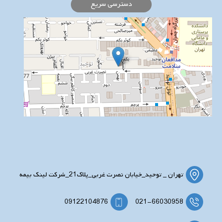
دسترسی سریع
تهران _ توحید_خیابان نصرت غربی_پلاک21_شرکت لینک بیمه
09122104876
021-66030958