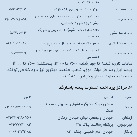
جنب بانک تجارت
شعبه بعثت
بزرگراه بعثت، روبروی پارک خزانه
۵۵۳۰۲۹۱۲-۴
بلوار شهید باهنر، نرسیده به میدان امام حسین،
شعبه ورامین
۳۶۲۷۵۳۸۶-۷-۹
نبش کوچه شهید اردستانی
جاده ساوه، جنب شهرک لاله، روبروی شهرک
شعبه اسلامشهر
۵۶۱۳۷۶۶۱-۳
محمدیه
شعبه ممتاز کرج
سه راه گوهردشت، بین بلال سوم وچهارم
۰۲۶۳۲۷۴۱۰۵۰
گیلاوند، بلوار آیت الله خامنه‌ای، روبروی تأمین
شعبه دماوند
۷۶۳۱۳۳۳۹
اجتماعی
ساعات کاری:
شنبه تا چهارشنبه ۷:۰۰ تا ۱۴:۰۰، پنجشنبه ۷:۰۰ تا ۱۲:۰۰
بیمه ایران به جز مراکز فوق، شعب متعدد دیگری نیز دارد که می‌توانند
خدمات خسارت سیار و دیه را ارائه کنند.
۳. مراکز پرداخت خسارت بیمه پاسارگاد
شعبه
آدرس
تلفن
میدان پونک، بزرگراه اشرفی اصفهانی، ساختمان
پونک
۰۲۱-۴۴۸۳۹۲۴۳-۷
فدک
ارمغان
خیابان ولیعصر، نبش خیابان ارمغان
۰۲۱-۲۲۰۳۸۰۹۵-۶
تهرانپارس
بزرگراه رسالت، پلاک ۱۳۵
۰۲۱-۷۷۷۴۲۱۸۴
یادگار
خیابان امام خمینی، پلاک ۸۳۱
۰۲۱-۶۶۳۷۹۳۸۵