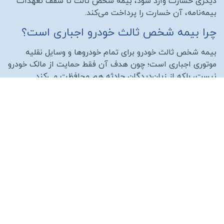
دیگری خسارت وارد شود، بیمه شخص ثالث تا سقف تعهدات
بیمه‌نامه، آن خسارت را پرداخت می‌کند
.
چرا بیمه شخص ثالث خودرو اجباری است؟
بیمه شخص ثالث خودرو برای تمام خودروها و وسایل نقلیه
موتوری اجباری است؛ چون هدف آن فقط حمایت از مالک خودرو
نیست، بلکه از زیان‌دیدگان حادثه هم محافظت می‌کند
.
تصادف ممکن است برای هر راننده‌ای اتفاق بیفتد؛ حتی
راننده‌ای که بااحتیاط رانندگی می‌کند. اگر حادثه منجر به
خسارت جانی یا مالی شود، هزینه پرداخت خسارت می‌تواند
بسیار بیشتر از توان مالی یک فرد معمولی باشد. بیمه شخص
ثالث کمک می‌کند این فشار مالی به‌صورت قانونی و قابل
مدیریت جبران شود
.
نداشتن بیمه شخص ثالث خودرو چند پیامد جدی دارد: جریمه
دیرکرد، مشکل در خریدوفروش یا انتقال خودرو، ریسک پرداخت
خسارت از جیب و در حوادث سنگین، درگیری‌های حقوقی
طولانی. به همین دلیل تمدید به‌موقع بیمه‌نامه، یکی از
ضروری‌ترین کارهایی است که هر مالک خودرو باید جدی بگیرد
.