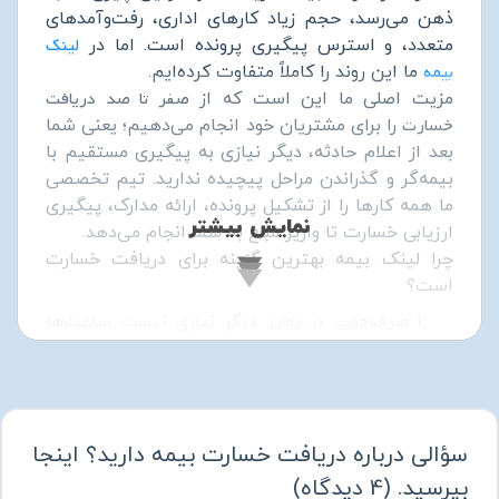
ذهن می‌رسد، حجم زیاد کارهای اداری، رفت‌وآمدهای
لینک
متعدد، و استرس پیگیری پرونده است. اما در
بیمه
ما این روند را کاملاً متفاوت کرده‌ایم.
صفر تا صد دریافت
مزیت اصلی ما این است که از
خسارت
را برای مشتریان خود انجام می‌دهیم؛ یعنی شما
بعد از اعلام حادثه، دیگر نیازی به پیگیری مستقیم با
بیمه‌گر و گذراندن مراحل پیچیده ندارید. تیم تخصصی
ما همه کارها را از تشکیل پرونده، ارائه مدارک، پیگیری
نمایش بیشتر
ارزیابی خسارت تا واریز مبلغ به شما انجام می‌دهد.
چرا لینک بیمه بهترین گزینه برای دریافت خسارت
است؟
صرفه‌جویی در زمان
: دیگر نیازی نیست ساعت‌ها
در صف شعب بیمه منتظر بمانید.
کاهش استرس و خطا
: تمام مدارک و مراحل توسط
کارشناسان ما تکمیل می‌شود.
پیگیری سریع‌تر
: با تجربه بالا در روند اداری بیمه،
سؤالی درباره دریافت خسارت بیمه دارید؟ اینجا
زمان
دریافت خسارت
شما کوتاه‌تر خواهد بود.
پشتیبانی کامل
: از لحظه اعلام خسارت تا دریافت
بپرسید.
(
4
دیدگاه
)