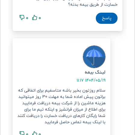
خسارت از طریق بیمه بدنه؟
مدارک لازم برای تشکیل پرونده خسارت مالی
شخص ثالث
0
0
پاسخ
اگر حادثه شما فقط خسارت مالی داشته باشد (بدون
آسیب جانی)، مدارک زیر ضروری است:
اصل و کپی کارت ملی و شناسنامه راننده مقصر و
زیان‌دیده
اصل و کپی کارت خودرو و گواهینامه هر دو طرف
بیمه‌نامه شخص ثالث معتبر هر دو خودرو
کروکی غیرحضوری آنلاین
گزارش پلیس یا
(در
لینک بیمه
تصادفات ساده)
1404/05/19 11:17
عکس واضح از خسارت وارد شده و شماره پلاک
سلام روزتون بخیر باشه متاسفیم برای اتفاقی که
خودروها
براتون پیش اماده شما به مهلت 30 روز میتوانید
فاکتور یا برآورد هزینه تعمیر (در صورت وجود)
هزینه ماشین را از شرکت بیمه دریافت فرمایید
برای اطلاع از میزان فرانشیز و اینکه تیم ما برای
سوالات متداول
شما رایگان کارهای دریافت خسارت را دریافت کنند
با لینک بیمه تماس حاصل فرمایید
1. آیا برای دریافت خسارت حتماً باید خودم به شرکت بیمه
مراجعه کنم؟
0
0