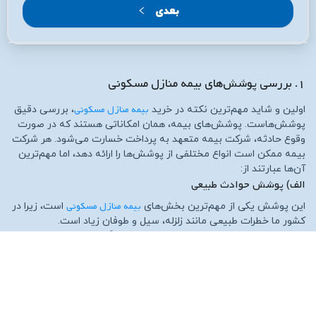
بعدی
۱. بررسی پوشش‌های بیمه منازل مسکونی
بیمه منازل مسکونی
اولین و شاید مهم‌ترین نکته در خرید
، بررسی دقیق
پوشش‌هاست. پوشش‌های بیمه، همان امکاناتی هستند که در صورت
وقوع حادثه، شرکت بیمه متعهد به پرداخت خسارت می‌شود. هر شرکت
بیمه ممکن است انواع مختلفی از پوشش‌ها را ارائه دهد، اما مهم‌ترین
آن‌ها عبارتند از:
الف) پوشش حوادث طبیعی
بیمه منازل مسکونی
این پوشش یکی از مهم‌ترین بخش‌های
است، زیرا در
کشور ما خطرات طبیعی مانند زلزله، سیل و طوفان زیاد است.
زلزله
: برخی بیمه‌ها زلزله را به‌صورت جداگانه پوشش می‌دهند و
برخی دیگر شامل آن نیستند.
سیل و طوفان
: خانه‌هایی که در مناطق پرخطر هستند، حتماً باید
این پوشش را داشته باشند.
رانش زمین و سقوط کوه/درخت
: خسارت ناشی از این حوادث ممکن
است هزینه زیادی داشته باشد، پس پوشش آن ضروری است.