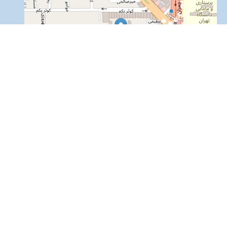
تهران _ توحید_خیابان نصرت غربی_پلاک21_شرکت لینک بیمه
09122104876
021-66030958
info@linkbimeh.ir