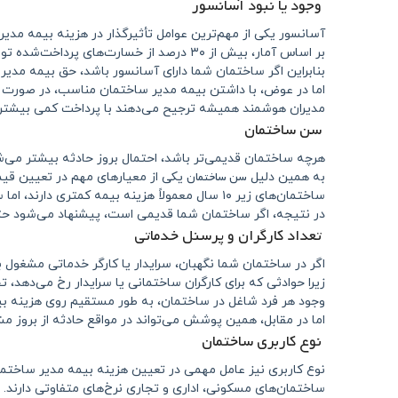
وجود یا نبود آسانسور
آسانسور یکی از مهم‌ترین عوامل تأثیرگذار در هزینه بیمه مدی
بر اساس آمار، بیش از ۳۰ درصد از خسارت‌های پرداخت‌شده توسط شرکت‌های بیمه، مربوط به حوادث آسانسور است.
بنابراین اگر ساختمان شما دارای آسانسور باشد، حق بیمه مدیر
اما در عوض، با داشتن بیمه مدیر ساختمان مناسب، در صورت ب
مدیران هوشمند همیشه ترجیح می‌دهند با پرداخت کمی بیشتر،
سن ساختمان
هرچه ساختمان قدیمی‌تر باشد، احتمال بروز حادثه بیشتر می‌ش
سن ساختمان
به همین دلیل
یکی از معیارهای مهم در تعیین قی
ساختمان‌های زیر ۱۰ سال معمولاً هزینه بیمه کمتری دارند، اما ساختمان‌های قدیمی‌تر از ۲۰ سال، به دلیل فرسودگی تأسیسات، لوله‌ها و آسانسورها، حق بیمه بالاتری خواهند داشت.
در نتیجه، اگر ساختمان شما قدیمی است، پیشنهاد می‌شود حتما
تعداد کارگران و پرسنل خدماتی
اگر در ساختمان شما نگهبان، سرایدار یا کارگر خدماتی مشغول به
زیرا حوادثی که برای کارگران ساختمانی یا سرایدار رخ می‌دهد
وجود هر فرد شاغل در ساختمان، به طور مستقیم روی هزینه بیم
اما در مقابل، همین پوشش می‌تواند در مواقع حادثه از بروز م
نوع کاربری ساختمان
نوع کاربری نیز عامل مهمی در تعیین هزینه بیمه مدیر ساختم
ساختمان‌های مسکونی، اداری و تجاری نرخ‌های متفاوتی دارند.