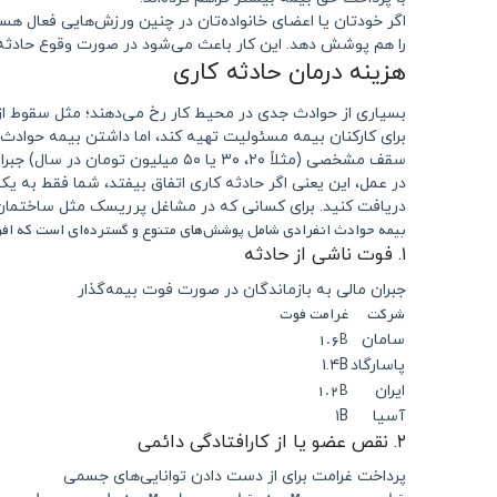
اگر خودتان یا اعضای خانواده‌تان در چنین ورزش‌هایی فعال هس
را هم پوشش دهد. این کار باعث می‌شود در صورت وقوع حادثه د
هزینه درمان حادثه کاری
بسیاری از حوادث جدی در محیط کار رخ می‌دهند؛ مثل سقوط از 
برای کارکنان بیمه مسئولیت تهیه کند، اما داشتن بیمه حوادث ان
سقف مشخصی (مثلاً ۲۰، ۳۰ یا ۵۰ میلیون تومان در سال) جبران کند.
در عمل، این یعنی اگر حادثه کاری اتفاق بیفتد، شما فقط به یک
دریافت کنید. برای کسانی که در مشاغل پرریسک مثل ساختمان، 
بیمه حوادث انفرادی شامل پوشش‌های متنوع و گسترده‌ای است که افراد
۱. فوت ناشی از حادثه
جبران مالی به بازماندگان در صورت فوت بیمه‌گذار
شرکت
غرامت فوت
۱.۶B
سامان
پاسارگاد
۱.۴B
۱.۲B
ایران
آسیا
۱B
۲. نقص عضو یا از کارافتادگی دائمی
پرداخت غرامت برای از دست دادن توانایی‌های جسمی