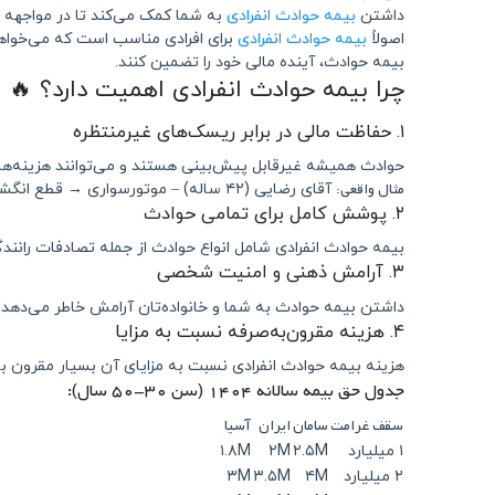
داشتن
بیمه حوادث انفرادی
به شما کمک می‌کند تا در مواجهه با
اصولاً
بیمه حوادث انفرادی
برای افرادی مناسب است که می‌خواهند
بیمه حوادث، آینده مالی خود را تضمین کنند.
چرا بیمه حوادث انفرادی اهمیت دارد؟ 🔥
۱. حفاظت مالی در برابر ریسک‌های غیرمنتظره
حوادث همیشه غیرقابل پیش‌بینی هستند و می‌توانند هزینه‌های 
مثال واقعی:
آقای رضایی (۴۲ ساله) – موتورسواری → قطع انگشت → سامان: ۱۶۰ میلیون، ۷ روزه پرداخت
۲. پوشش کامل برای تمامی حوادث
بیمه حوادث انفرادی شامل انواع حوادث از جمله تصادفات رانن
۳. آرامش ذهنی و امنیت شخصی
داشتن بیمه حوادث به شما و خانواده‌تان آرامش خاطر می‌دهد
۴. هزینه مقرون‌به‌صرفه نسبت به مزایا
هزینه بیمه حوادث انفرادی نسبت به مزایای آن بسیار مقرون به
جدول حق بیمه سالانه ۱۴۰۴ (سن ۳۰-۵۰ سال):
سقف غرامت
سامان
ایران
آسیا
۱ میلیارد
۲.۵M
۲M
۱.۸M
۲ میلیارد
۴M
۳.۵M
۳M