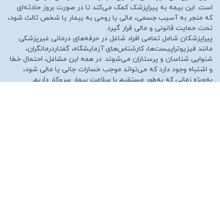
است. این بیمه به پیراپزشک کمک می‌کند تا در صورت بروز حادثه‌ای
که منجر به آسیب جسمی، مالی یا روحی به بیمار یا شخص ثالث شود،
تحت حمایت قانونی و مالی قرار گیرد.
پیراپزشکان شامل تمامی افراد شاغل در حرفه‌های درمانی غیرپزشکی
مانند فیزیوتراپیست‌ها، کارشناس‌های آزمایشگاه، گفتاردرمانگران،
شنوایی‌ شناسان و پرستاران می‌شوند. در همه این مشاغل، احتمال خطا
و اشتباه وجود دارد که می‌تواند موجب خسارات جانی یا مالی شود،
به‌ویژه زمانی که به‌طور مستقیم با سلامت بیمار سروکار داریم.
بنابراین، بیمه مسئولیت پیراپزشکان نه‌تنها از پیراپزشک محافظت
می‌کند، بلکه به بیمار نیز اطمینان می‌دهد که در صورت بروز حادثه،
حقوق آن‌ها نیز رعایت خواهد شد.
اهمیت بیمه مسئولیت پیراپزشکان
در دنیای امروز، شغل‌های پیراپزشکی به‌طور فزاینده‌ای با خطرات قانونی
و مالی مواجه هستند. به‌ویژه با توجه به افزایش آگاهی عمومی در
زمینه حقوق بیماران و قوانین پزشکی، هرگونه خطا یا اشتباه می‌تواند
منجر به شکایت حقوقی یا خسارات سنگین شود. در چنین شرایطی،
بیمه مسئولیت پیراپزشکان به‌عنوان یک ابزار حفاظتی کارآمد، می‌تواند
مشکلات حقوقی و مالی پیراپزشکان را کاهش دهد و آن‌ها را از عواقب
ناشی از اشتباهات حرفه‌ای نجات دهد.
داشتن این بیمه به پیراپزشک این امکان را می‌دهد که با اطمینان خاطر