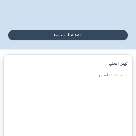
همه مطالب
تیتر اصلی
متراژ زیربنا با احتساب اضافه بنا
راهنما
توضیحات اصلی
نوع اسکلت
انتخاب کنید
میزان پیشرفت کار 
راهنما