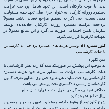
کارفرما در قبال کارکنان، پرداخت دیه یا ارش ناشی از آسیب
بدنی یا فوت کارکنان است. این تعهد شامل پرداخت غرامت
دستمزد روزانه کارکنان به عنوان جزء اصلی تعهد بیمه مسئولیت
مدنی نیست، حتی اگر به تصمیم مراجع قضایی باشد. معمولاً
پرداخت غرامت دستمزد روزانه کارکنان حادثه‌دیده توسط
سازمان تامین اجتماعی صورت می‌گیرد و این مبالغ معمولاً در
تعهدات کارفرما قرار نمی‌گیرد
.
کلوز شماره 11
:
پوشش هزینه های دستمزد پرداختی به کارشناس
یا هیات کارشناسی
متن کلوز
:
به موجب این پوشش، در صورتیکه بیمه گذار به نظر کارشناسی یا
هیات کارشناسی حوادث به منظور تبرئه خود هزینه دستمزد
کارشناسی پرداخت نماید ، هزینه پرداختی وی مطابق
تعرفه کانون
کارشناسان رسمی دادگستری تحت پوشش می باشد
.
حداکثر تعهد بیمه گر در طول مدت قرارداد از مبلغ
…………
.
ریال تجاوز نخواهد کرد
.
شرح کلوز
:
بعد از وقوع حادثه، مسئولیت تعیین مقصر یا مقصرین
حادثه و همچنین تعیین درصد تقصیر هر یک از طرفین به عهده