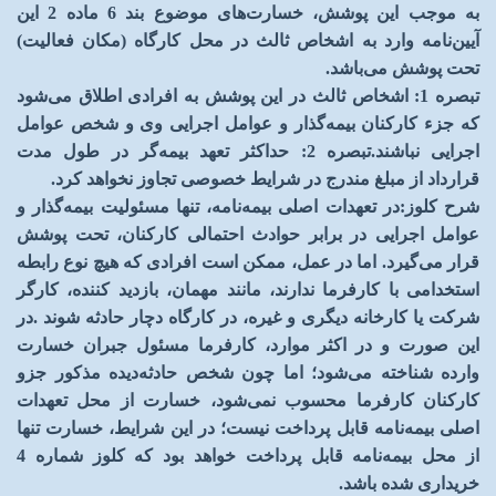
به موجب این پوشش، خسارت‌های موضوع بند 6 ماده 2 این
آیین‌نامه وارد به اشخاص ثالث در محل کارگاه (مکان فعالیت)
تحت پوشش می‌باشد
.
تبصره 1
:
اشخاص ثالث در این پوشش به افرادی اطلاق می‌شود
که جزء کارکنان بیمه‌گذار و عوامل اجرایی وی و شخص عوامل
اجرایی نباشند
.
تبصره 2
:
حداکثر تعهد بیمه‌گر در طول مدت
قرارداد از مبلغ مندرج در شرایط خصوصی تجاوز نخواهد کرد
.
شرح کلوز
:
در تعهدات اصلی بیمه‌نامه، تنها مسئولیت بیمه‌گذار و
عوامل اجرایی در برابر حوادث احتمالی کارکنان، تحت پوشش
قرار می‌گیرد. اما در عمل، ممکن است افرادی که هیچ نوع رابطه
استخدامی با کارفرما ندارند، مانند مهمان، بازدید کننده، کارگر
شرکت یا کارخانه دیگری و غیره، در کارگاه دچار حادثه شوند
.
در
این صورت و در اکثر موارد، کارفرما مسئول جبران خسارت
وارده شناخته می‌شود؛ اما چون شخص حادثه‌دیده مذکور جزو
کارکنان کارفرما محسوب نمی‌شود، خسارت از محل تعهدات
اصلی بیمه‌نامه قابل پرداخت نیست؛ در این شرایط، خسارت تنها
از محل بیمه‌نامه قابل پرداخت خواهد بود که کلوز شماره 4
خریداری شده باشد
.