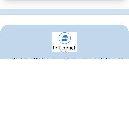
لینک بیمه به عنوان یک مرجع تخصصی در حوزه ارائه خدمات مشاوره
و صدور انواع بیمه‌نامه، فعالیت خود را با هدف ساده‌سازی و
هوشمندسازی فرآیند خرید بیمه آغاز کرده است. ما در لینک بیمه
تلاش می‌کنیم تا با استفاده از تکنولوژی روز، خدمات بیمه‌ای را
سریع‌تر، شفاف‌تر و با بهترین نرخ ممکن در اختیار هم‌وطنان عزیز قرار
دهیم.
بیمه ها
دسترسی سریع