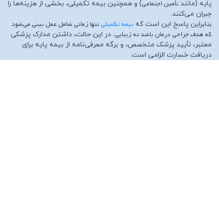
تأمین اجتماعی
پایه (مانند
) و همچنین بیمه تکمیلی، بخشی از هزینه‌ها را
جبران می‌کنند.
بیمه تکمیلی
تنها زمانی شامل عمل بینی می‌شود
بنابراین پاسخ این است که
که هدف جراحی درمان باشد نه زیبایی.
در این حالت، داشتن مدارک پزشکی
معتبر، تأیید پزشک متخصص، و برگه معرفی‌نامه از بیمه پایه برای
دریافت خسارت الزامی است.
شرایط پرداخت هزینه عمل بینی با بیمه
تکمیلی
برای اینکه بتوانید از بیمه تکمیلی جهت پرداخت هزینه‌های جراحی بینی
استفاده کنید، باید چند شرط اصلی برقرار باشد. شرکت‌های بیمه مانند
ایران، دانا، آسیا و البرز
ضوابط مشخصی در این زمینه دارند. در ادامه به
مهم‌ترین شرایط اشاره می‌کنیم:
1.تشخیص درمانی بودن جراحی
پزشک متخصص گوش، حلق و بینی باید به‌صورت رسمی در پرونده
پزشکی ذکر کند که عمل جراحی بینی با هدف درمان انجام می‌شود، نه
زیبایی. این تشخیص پایه‌ای‌ترین مدرک برای استفاده از بیمه است.
۲. تأییدیه بیمه پایه
بیمه تأمین اجتماعی یا بیمه سلامت
اگر تحت پوشش
هستید، لازم است