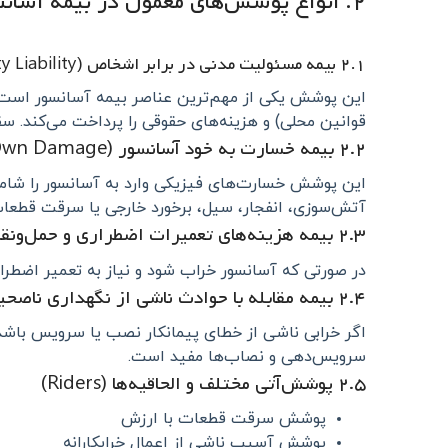
۲. انواع پوشش‌های معمول در بیمه آسانسور
۲.۱ بیمه مسئولیت مدنی در برابر اشخاص (Third-Party Liability)
این پوشش یکی از مهم‌ترین عناصر بیمه آسانسور است.
قوانین محلی) و هزینه‌های حقوقی را پرداخت می‌کند. 
۲.۲ بیمه خسارت به خود آسانسور (Own Damage)
این پوشش خسارت‌های فیزیکی وارد به آسانسور را شامل می
آتش‌سوزی، انفجار، سیل، برخورد خارجی یا سرقت قطعات 
۲.۳ بیمه هزینه‌های تعمیرات اضطراری و حمل‌ونقل
در صورتی که آسانسور خراب شود و نیاز به تعمیر اضطر
۲.۴ بیمه مقابله با حوادث ناشی از نگهداری ناصحیح (Professional Indemnity / Contractor Liability)
اگر خرابی ناشی از خطای پیمانکار نصب یا سرویس باشد
سرویس‌دهی و نصاب‌ها مفید است.
۲.۵ پوشش‌آتی مختلف و الحاقیه‌ها (Riders)
پوشش سرقت قطعات با ارزش
پوشش آسیب ناشی از اعمال خرابکارانه