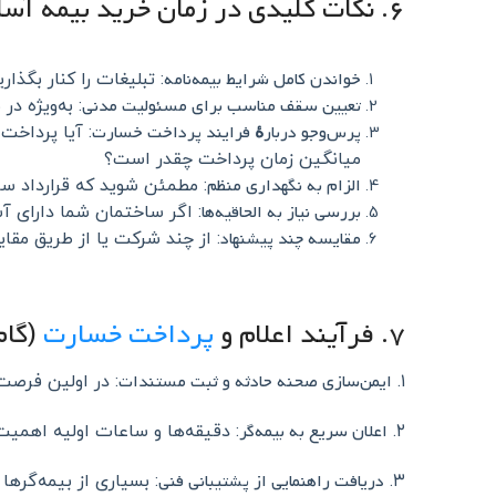
۶. نکات کلیدی در زمان خرید بیمه آسانسور
خواندن کامل شرایط بیمه‌نامه
: تبلیغات را کنار بگذار
تعیین سقف مناسب برای مسئولیت مدنی
: به‌ویژه د
پرس‌وجو دربارهٔ فرایند پرداخت خسارت
: آیا پرداخ
میانگین زمان پرداخت چقدر است؟
الزام به نگهداری منظم
: مطمئن شوید که قرارداد س
بررسی نیاز به الحاقیه‌ها
: اگر ساختمان شما دارای آس
مقایسه چند پیشنهاد
: از چند شرکت یا از طریق مق
۷. فرآیند اعلام و
پرداخت خسارت
(گام‌
ایمن‌سازی صحنه حادثه و ثبت مستندات
۱.
: در اولین فرصت
اعلان سریع به بیمه‌گر
۲.
: دقیقه‌ها و ساعات اولیه اهمیت 
دریافت راهنمایی از پشتیبانی فنی
۳.
: بسیاری از بیمه‌گره