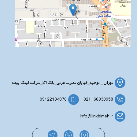
تهران _ توحید_خیابان نصرت غربی_پلاک21_شرکت لینک بیمه
09122104876
021-66030958
info@linkbimeh.ir