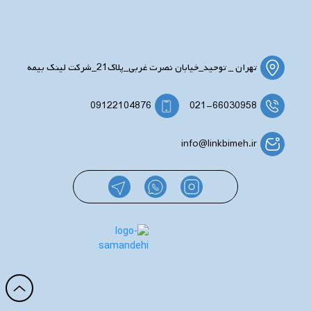
تهران _ توحید_خیابان نصرت غربی_پلاک21_شرکت لینک بیمه
09122104876
021-66030958
info@linkbimeh.ir