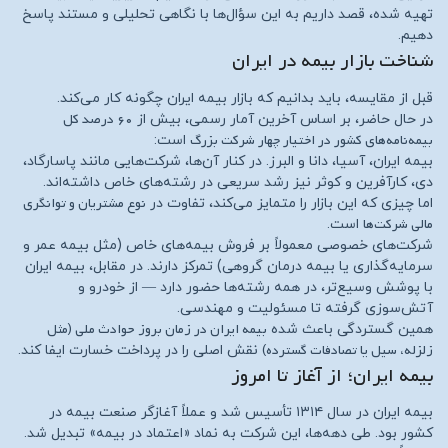
تهیه شده، قصد داریم به این سؤال‌ها با نگاهی تحلیلی و مستند پاسخ
دهیم.
شناخت بازار بیمه در ایران
قبل از مقایسه، باید بدانیم که بازار بیمه ایران چگونه کار می‌کند.
۶۰ درصد کل
در حال حاضر، بر اساس آخرین آمار رسمی، بیش از
بیمه‌نامه‌های کشور در اختیار چهار شرکت بزرگ
است:
بیمه ایران، آسیا، دانا و البرز. در کنار آن‌ها، شرکت‌هایی مانند پاسارگاد،
دی، کارآفرین و کوثر نیز رشد سریعی در رشته‌های خاص داشته‌اند.
نوع مشتریان و توانگری
اما چیزی که این بازار را متمایز می‌کند، تفاوت در
مالی شرکت‌ها
است.
شرکت‌های خصوصی معمولاً بر فروش بیمه‌های خاص (مثل بیمه عمر و
سرمایه‌گذاری یا بیمه درمان گروهی) تمرکز دارند. در مقابل، بیمه ایران
با پوشش وسیع‌تر، در همه رشته‌ها حضور دارد — از خودرو و
آتش‌سوزی گرفته تا مسئولیت و مهندسی.
بیمه ایران در زمان بروز حوادث ملی (مثل
همین گستردگی باعث شده
زلزله، سیل یا تصادفات گسترده)
نقش اصلی را در پرداخت خسارت ایفا کند.
بیمه ایران؛ از آغاز تا امروز
بیمه ایران در سال ۱۳۱۴ تأسیس شد و عملاً آغازگر صنعت بیمه در
کشور بود. طی دهه‌ها، این شرکت به نماد «اعتماد در بیمه» تبدیل شد.